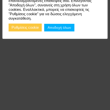
επαναλαμβανόμενες επισκέψεις σου. Επιλέγοντας
"Αποδοχή όλων", συναινείς στη χρήση όλων των
θυλακίτιδα
cookies. Εναλλακτικά, μπορείς να επισκεφτείς τις
"Ρυθμίσεις cookie" για να δώσεις ελεγχόμενη
συγκατάθεση.
Αποδοχή όλων
Ρυθμίσεις cookie
12/04/2024